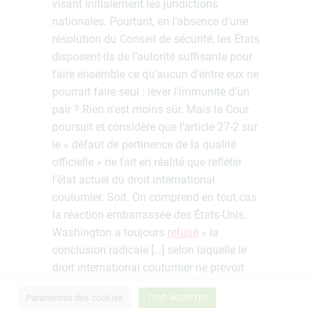
visant initialement les juridictions
nationales. Pourtant, en l’absence d’une
résolution du Conseil de sécurité, les États
disposent-ils de l’autorité suffisante pour
faire ensemble ce qu’aucun d’entre eux ne
pourrait faire seul : lever l’immunité d’un
pair ? Rien n’est moins sûr. Mais la Cour
poursuit et considère que l’article 27-2 sur
le « défaut de pertinence de la qualité
officielle » ne fait en réalité que refléter
l’état actuel du droit international
coutumier. Soit. On comprend en tout cas
la réaction embarrassée des États-Unis.
Washington a toujours
refusé
« la
conclusion radicale […] selon laquelle le
droit international coutumier ne prévoit
pas d’immunité des chefs d’État devant
Paramètres des cookies
TOUT ACCEPTER
une juridiction internationale établie par