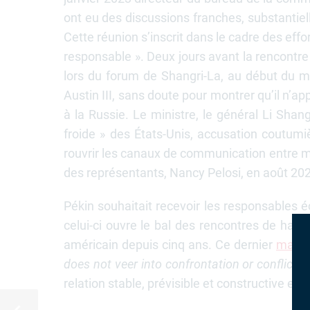
ont eu des discussions franches, substantielle
Cette réunion s’inscrit dans le cadre des ef
responsable ». Deux jours avant la rencontr
lors du forum de Shangri-La, au début du mo
Austin III, sans doute pour montrer qu’il n’a
à la Russie. Le ministre, le général Li Shan
froide » des États-Unis, accusation coutum
rouvrir les canaux de communication entre mi
des représentants, Nancy Pelosi, en août 20
Pékin souhaitait recevoir les responsables é
celui-ci ouvre le bal des rencontres de haut 
américain depuis cinq ans. Ce dernier
martè
does not veer into confrontation or conflict
».
relation stable, prévisible et constructive entr