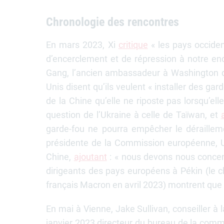
Chronologie des rencontres
En mars 2023, Xi
critique
« les pays occiden
d’encerclement et de répression à notre enc
Gang, l’ancien ambassadeur à Washington d
Unis disent qu’ils veulent « installer des gard
de la Chine qu’elle ne riposte pas lorsqu’ell
question de l’Ukraine à celle de Taïwan, et
garde-fou ne pourra empêcher le dérailleme
présidente de la Commission européenne, Ursu
Chine,
ajoutant
: « nous devons nous concent
dirigeants des pays européens à Pékin (le 
français Macron en avril 2023) montrent que l
En mai à Vienne, Jake Sullivan, conseiller à l
janvier 2023 directeur du bureau de la com