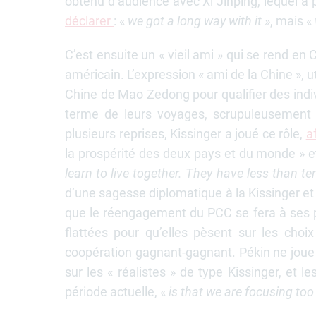
obtenu d’audience avec Xi Jinping, lequel a
déclarer
: «
we got a long way with it
», mais «
C’est ensuite un « vieil ami » qui se rend en
américain. L’expression « ami de la Chine », ut
Chine de Mao Zedong pour qualifier des indivi
terme de leurs voyages, scrupuleusement 
plusieurs reprises, Kissinger a joué ce rôle,
a
la prospérité des deux pays et du monde » et
learn to live together. They have less than te
d’une sagesse diplomatique à la Kissinger et d
que le réengagement du PCC se fera à ses pr
flattées pour qu’elles pèsent sur les choi
coopération gagnant-gagnant. Pékin ne joue 
sur les « réalistes » de type Kissinger, et l
période actuelle, «
is that we are focusing to