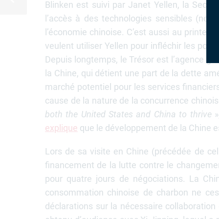
Blinken est suivi par Janet Yellen, la Sec
l’accès à des technologies sensibles (nota
l’économie chinoise. C’est aussi au printemp
veulent utiliser Yellen pour infléchir les pos
Depuis longtemps, le Trésor est l’agence gou
la Chine, qui détient une part de la dette am
marché potentiel pour les services financie
cause de la nature de la concurrence chinoi
both the United States and China to thrive
»
explique
que le développement de la Chine est 
Lors de sa visite en Chine (précédée de cell
financement de la lutte contre le changement 
pour quatre jours de négociations. La Chi
consommation chinoise de charbon ne cess
déclarations sur la nécessaire collaboration 