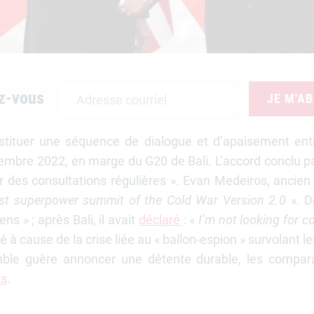
z-vous
JE M'A
tituer une séquence de dialogue et d’apaisement entre
vembre 2022, en marge du G20 de Bali. L’accord conclu par
des consultations régulières ». Evan Medeiros, ancien c
rst superpower summit of the Cold War Version 2.0
». Dé
ns » ; après Bali, il avait
déclaré
: «
I’m not looking for c
é à cause de la crise liée au « ballon-espion » survolant les
mble guère annoncer une détente durable, les compara
es
.