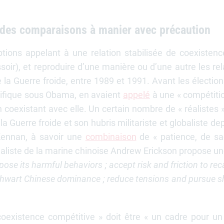
t des comparaisons à manier avec précaution
ptions appelant à une relation stabilisée de coexistenc
r), et reproduire d’une manière ou d’une autre les rel
de la Guerre froide, entre 1989 et 1991. Avant les électi
Pacifique sous Obama, en avaient
appelé
à une « compétitio
en coexistant avec elle. Un certain nombre de « réalistes
a Guerre froide et son hubris militariste et globaliste d
 Kennan, à savoir une
combinaison
de « patience, de sa
écialiste de la marine chinoise Andrew Erickson propose u
ose its harmful behaviors ; accept risk and friction to re
 thwart Chinese dominance ; reduce tensions and pursue sha
 « coexistence compétitive » doit être « un cadre pour