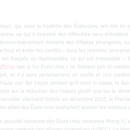
taux, qui, sous la houlette des États-Unis, ont mis e
ontre, ce qui a entraîné des difficultés sans précéden
evenu brièvement ministre des Affaires étrangères, su
e-fous et éviter les conflits » dans les relations sino-amér
e est frappée ou réprimandée, ce qui est impossible ». I
affirme
que si les États-Unis « ne freinent pas et contin
nt, et il y aura certainement un conflit et une confro
la von der Leyen déclare qu’il n’est ni viable, ni dans
rer sur la réduction des risques plutôt que sur le décou
chancelier allemand Scholz en décembre 2022, le Premie
es alliés des États-Unis souhaitent apaiser les relations
a sécurité nationale des États-Unis, rencontre Wang Yi, l
mission centrale des affaires étrangères du PCC). La Ma