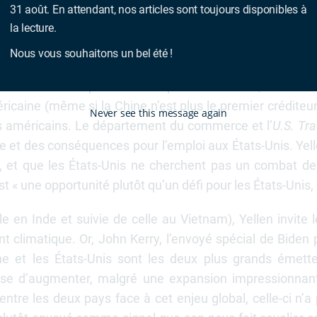
rétaire au Trésor, qui cherche à convaincre Pékin que 
31 août. En attendant, nos articles sont toujours disponibles à
mment les semi-conducteurs), au nom de la sécurité na
la lecture.
s qu’Elon Musk et Bill Gates se rendent en Chine, et sont
Nous vous souhaitons un bel été !
itions de l’administration Biden, d’autant qu’elle avait c
vernementale qui cherche le plus à entretenir, et désor
éricaine (même si la Chine n’est plus le premier créditeur
Never see this message again
rs américains. Le département du commerce et l’
U.S. Tr
se et des conséquences pour l’emploi aux États-Unis. Yel
, et que les États-Unis ne cherchent pas un combat d
« une opportunité plutôt qu’un défi pour les États-Unis, e
e en Inde et suivie de celle au Vietnam), Yellen invite 
climatique. Or, John Kerry, l’envoyé spécial de Biden po
ne et les États-Unis sont les deux plus grands émette
e d’augmenter, malgré une expansion impressionnant
entre les deux pays face à cet enjeu global, celle-ci n’a