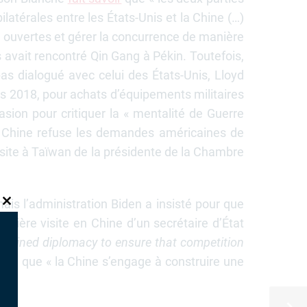
ilatérales entre les États-Unis et la Chine (…)
n ouvertes et gérer la concurrence de manière
avait rencontré Qin Gang à Pékin. Toutefois,
as dialogué avec celui des États-Unis, Lloyd
uis 2018, pour achats d’équipements militaires
asion pour critiquer la « mentalité de Guerre
La Chine refuse les demandes américaines de
isite à Taïwan de la présidente de la Chambre
ais l’administration Biden a insisté pour que
CLOSE
THIS
remière visite en Chine d’un secrétaire d’État
MODULE
ustained diplomacy to ensure that competition
ique que « la Chine s’engage à construire une