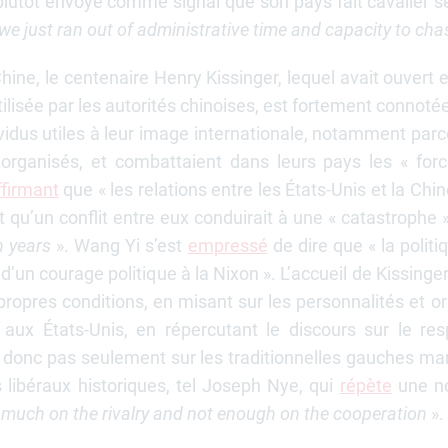
 plutôt envoyé comme signal que son pays fait cavalier s
we just ran out of administrative time and capacity to cha
 Chine, le centenaire Henry Kissinger, lequel avait ouve
ilisée par les autorités chinoises, est fortement connotée : 
dus utiles à leur image internationale, notamment parce 
organisés, et combattaient dans leurs pays les « for
ffirmant
que « les relations entre les États-Unis et la Chi
 qu’un conflit entre eux conduirait à une « catastrophe 
n years
». Wang Yi s’est
empressé
de dire que « la polit
’un courage politique à la Nixon ». L’accueil de Kissinge
opres conditions, en misant sur les personnalités et or
x aux États-Unis, en répercutant le discours sur le res
donc pas seulement sur les traditionnelles gauches marxi
es libéraux historiques, tel Joseph Nye, qui
répète
une no
o much on the rivalry and not enough on the cooperation
».