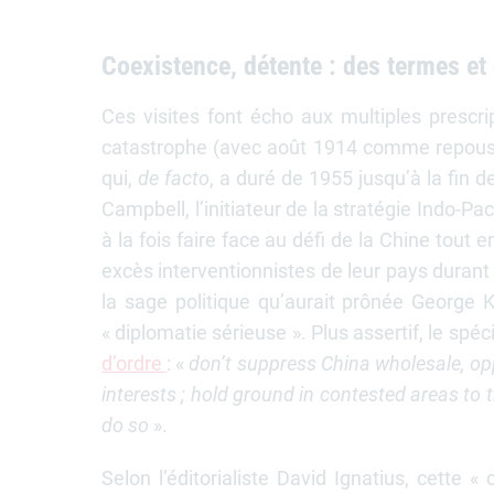
Coexistence, détente : des termes e
Ces visites font écho aux multiples prescri
catastrophe (avec août 1914 comme repoussoi
qui,
de facto
, a duré de 1955 jusqu’à la fin 
Campbell, l’initiateur de la stratégie Indo-
à la fois faire face au défi de la Chine tout 
excès interventionnistes de leur pays durant l
la sage politique qu’aurait prônée George
« diplomatie sérieuse ». Plus assertif, le sp
d’ordre
: «
don’t suppress China wholesale, opp
interests ; hold ground in contested areas to
do so
».
Selon l’éditorialiste David Ignatius, cette