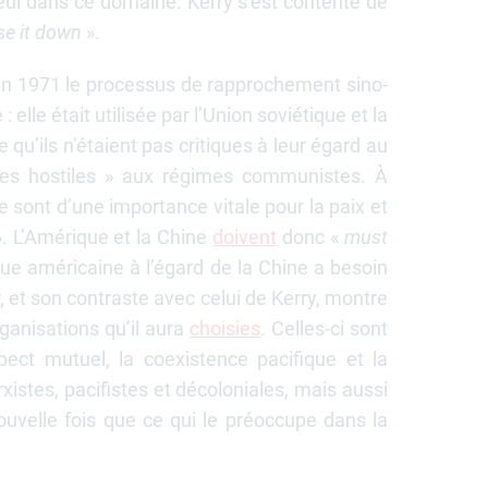
eul dans ce domaine. Kerry s’est contenté de
se it down
».
rt en 1971 le processus de rapprochement sino-
elle était utilisée par l’Union soviétique et la
qu’ils n’étaient pas critiques à leur égard au
ces hostiles » aux régimes communistes. À
ne sont d’une importance vitale pour la paix et
». L’Amérique et la Chine
doivent
donc «
must
ique américaine à l’égard de la Chine a besoin
r, et son contraste avec celui de Kerry, montre
ganisations qu’il aura
choisies
. Celles-ci sont
pect mutuel, la coexistence pacifique et la
stes, pacifistes et décoloniales, mais aussi
uvelle fois que ce qui le préoccupe dans la