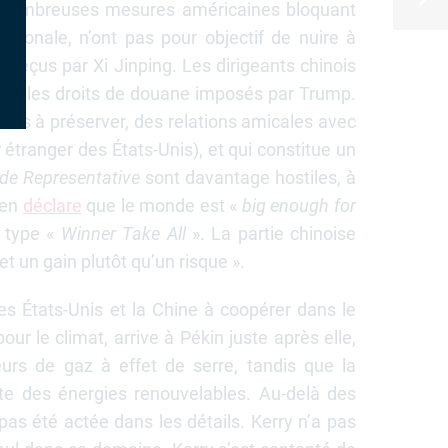
les nombreuses mesures américaines bloquant
tionale, n’ont pas pour objectif de nuire à
 reçus par Xi Jinping. Les dirigeants chinois
ritiqué les droits de douane imposés par Trump.
mais à préserver, des relations amicales avec
 étranger des États-Unis), et qui constitue un
ade Representative
sont davantage hostiles, à
len
déclare
que le monde est «
big enough for
e type «
Winner Take All
». La partie chinoise
t un gain plutôt qu’un risque ».
les États-Unis et la Chine à coopérer dans le
ur le climat, arrive à Pékin juste après elle,
urs de gaz à effet de serre, tandis que la
e des énergies renouvelables. Au-delà des
 pas été actée dans les détails. Kerry n’a pas