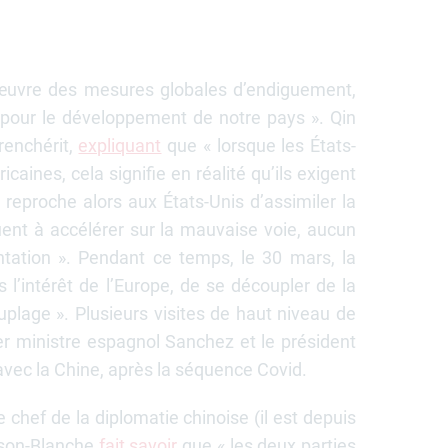
n œuvre des mesures globales d’endiguement,
t pour le développement de notre pays ». Qin
renchérit,
expliquant
que « lorsque les États-
icaines, cela signifie en réalité qu’ils exigent
l reproche alors aux États-Unis d’assimiler la
uent à accélérer sur la mauvaise voie, aucun
ntation ». Pendant ce temps, le 30 mars, la
 l’intérêt de l’Europe, de se découpler de la
plage ». Plusieurs visites de haut niveau de
r ministre espagnol Sanchez et le président
 avec la Chine, après la séquence Covid.
e chef de la diplomatie chinoise (il est depuis
ison-Blanche
fait savoir
que « les deux parties