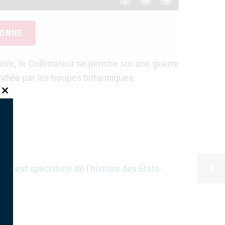
BONNE
stoire, le Collimateur se penche sur une guerre
diée par les troupes britanniques.
CLOSE
THIS
MODULE
le est spécialiste de l’histoire des États-