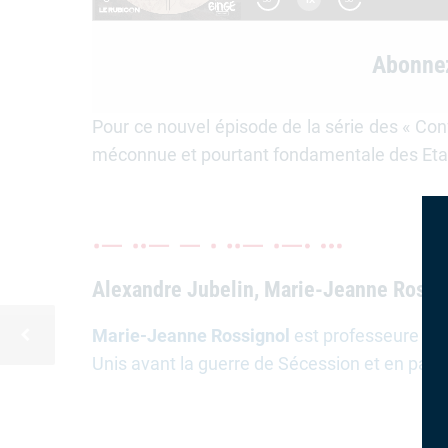
Abonne
Pour ce nouvel épisode de la série des « Confl
méconnue et pourtant fondamentale des Etats-
Alexandre Jubelin, Marie-Jeanne Rossi
Marie-Jeanne Rossignol
est professeure en é
Unis avant la guerre de Sécession et en parti