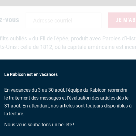
z-vous
JE M'A
its oubliés » du Fil de l’épée, produit avec Paroles d’Hi
Unis : celle de 1812, où la capitale américaine est incen
Le Rubicon est en vacances
gnol
En vacances du 3 au 30 août, l'équipe du Rubicon reprendra
le traitement des messages et l'évaluation des articles dès le
tudes américaines (États-Unis) à l’université Paris Cité. El
31 août. En attendant, nos articles sont toujours disponibles à
culier de l’antiesclavagisme.
la lecture.
Nous vous souhaitons un bel été !