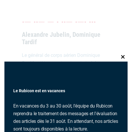
Alexandre Jubelin, Dominique
Tardif
Le général de corps aérien Dominique
CLO
Tardif a été nommé major général de
THI
l’Armée de l’Air et de l’Espace en mars
MO
2025, à la suite du GCA Philippe Morales.
Le Rubicon est en vacances
En vacances du 3 au 30 août, l'équipe du Rubicon
reprendra le traitement des messages et l'évaluation
des articles dès le 31 août. En attendant, nos articles
sont toujours disponibles à la lecture.